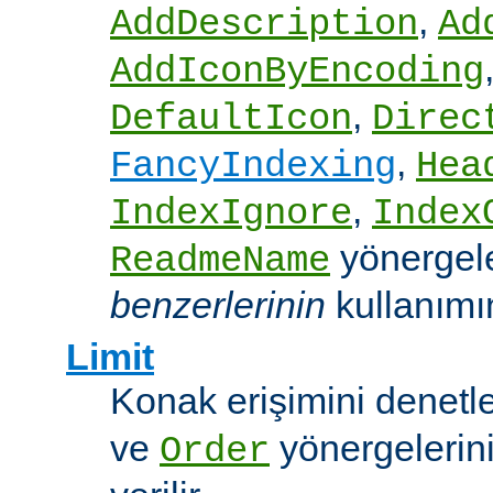
,
AddDescription
Ad
AddIconByEncoding
,
DefaultIcon
Direc
,
FancyIndexing
Hea
,
IndexIgnore
Index
yönergel
ReadmeName
benzerlerinin
kullanımına
Limit
Konak erişimini denet
ve
yönergelerini
Order