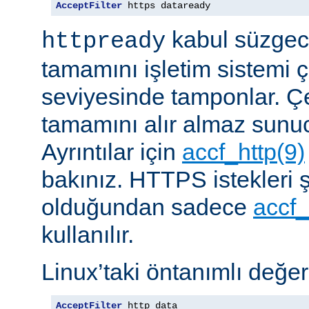
AcceptFilter
 https dataready
kabul süzgeci
httpready
tamamını işletim sistemi ç
seviyesinde tamponlar. Çe
tamamını alır almaz sunu
Ayrıntılar için
accf_http(9)
bakınız. HTTPS istekleri ş
olduğundan sadece
accf_
kullanılır.
Linux’taki öntanımlı değer
AcceptFilter