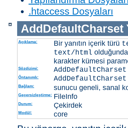
.htaccess Dosyaları
AddDefaultCharset
Bir yanıtın içerik türü
Açıklama:
t
olduğunda 
text/html
karakter kümesi paramet
AddDefaultCharset
Sözdizimi:
AddDefaultCharset
Öntanımlı:
sunucu geneli, sanal ko
Bağlam:
FileInfo
Geçersizleştirme:
Çekirdek
Durum:
core
Modül: