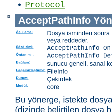
Protocol
AcceptPathInfo
Yön
Dosya isminden sonra be
Açıklama:
veya reddeder.
AcceptPathInfo On
Sözdizimi:
AcceptPathInfo De
Öntanımlı:
sunucu geneli, sanal ko
Bağlam:
FileInfo
Geçersizleştirme:
Çekirdek
Durum:
core
Modül:
Bu yönerge, istekte dosy
(dizinde belirtilen dosya 