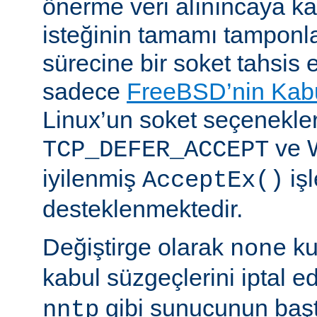
önerme veri alınıncaya 
isteğinin tamamı tampon
sürecine bir soket tahsis 
sadece
FreeBSD’nin Kabu
Linux’un soket seçenekle
ve 
TCP_DEFER_ACCEPT
iyilenmiş
işl
AcceptEx()
desteklenmektedir.
Değiştirge olarak
ku
none
kabul süzgeçlerini iptal e
gibi sunucunun başta
nntp