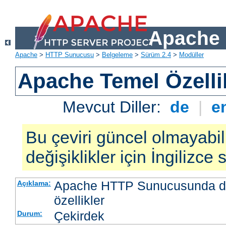
Apache 
Apache
>
HTTP Sunucusu
>
Belgeleme
>
Sürüm 2.4
>
Modüller
Apache Temel Özellik
Mevcut Diller:
de
|
e
Bu çeviri güncel olmayabil
değişiklikler için İngilizce
Apache HTTP Sunucusunda da
Açıklama:
özellikler
Çekirdek
Durum: