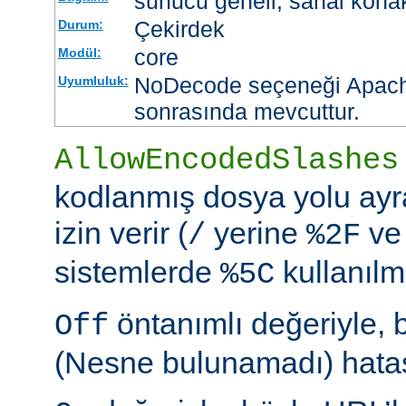
sunucu geneli, sanal kona
Çekirdek
Durum:
core
Modül:
NoDecode seçeneği Apache
Uyumluluk:
sonrasında mevcuttur.
AllowEncodedSlashes
kodlanmış dosya yolu ayr
izin verir (
yerine
ve
/
%2F
sistemlerde
kullanılm
%5C
öntanımlı değeriyle, 
Off
(Nesne bulunamadı) hatası