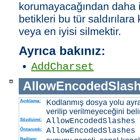
korumayacağından daha i
betikleri bu tür saldırılar
veya en iyisi silmektir.
Ayrıca bakınız:
AddCharset
AllowEncodedSlas
Kodlanmış dosya yolu ayrac
Açıklama:
verilip verilmeyeceğini belir
AllowEncodedSlashes 
Sözdizimi:
AllowEncodedSlashes 
Öntanımlı:
Bağlam: