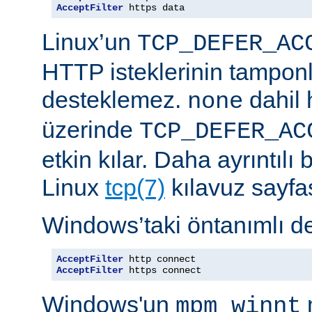
AcceptFilter
 https data
Linux’un
TCP_DEFER_AC
HTTP isteklerinin tampon
desteklemez.
dahil 
none
üzerinde
TCP_DEFER_AC
etkin kılar. Daha ayrıntılı 
Linux
tcp(7)
kılavuz sayfa
Windows’taki öntanımlı de
AcceptFilter
AcceptFilter
 https connect
Windows'un
mpm_winnt