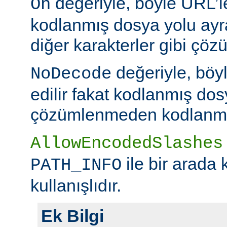
değeriyle, böyle URL’le
On
kodlanmış dosya yolu ayr
diğer karakterler gibi çöz
değeriyle, böy
NoDecode
edilir fakat kodlanmış dos
çözümlenmeden kodlanmış 
AllowEncodedSlashes
ile bir arada 
PATH_INFO
kullanışlıdır.
Ek Bilgi