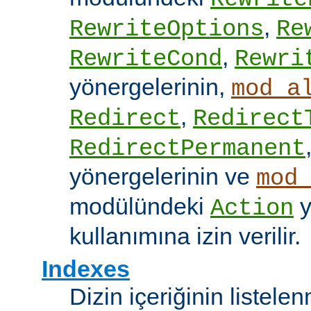
,
RewriteOptions
Re
,
RewriteCond
Rewri
yönergelerinin,
mod_a
,
Redirect
Redirect
RedirectPermanent
yönergelerinin ve
mod
modülündeki
y
Action
kullanımına izin verilir.
Indexes
Dizin içeriğinin listel