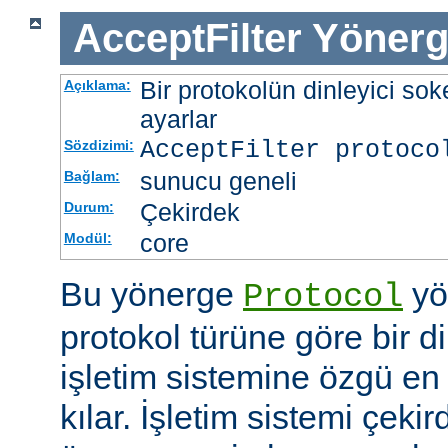
AcceptFilter
Yönerg
Bir protokolün dinleyici soke
Açıklama:
ayarlar
AcceptFilter
protoco
Sözdizimi:
sunucu geneli
Bağlam:
Çekirdek
Durum:
core
Modül:
Bu yönerge
yö
Protocol
protokol türüne göre bir d
işletim sistemine özgü en 
kılar. İşletim sistemi çekir