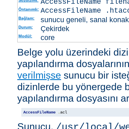
AccessFileName
filen
Sözdizimi:
AccessFileName .htac
Öntanımlı:
sunucu geneli, sanal konak
Bağlam:
Çekirdek
Durum:
core
Modül:
Belge yolu üzerindeki dizi
yapılandırma dosyalarını
verilmişse
sunucu bir iste
dizinlerde bu yönergede be
yapılandırma dosyasını ar
AccessFileName
.
acl
Sunucu,
/usr/local/w