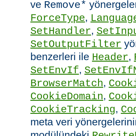
ve
yönergele
Remove*
,
ForceType
Languag
,
SetHandler
SetInp
yön
SetOutputFilter
benzerleri ile
,
Header
,
SetEnvIf
SetEnvIf
,
BrowserMatch
Cook
,
CookieDomain
Cook
,
CookieTracking
Co
meta veri yönergelerin
modülündeki
Rewrite