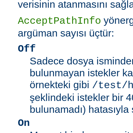
verisinin atanmasını sağla
yönerg
AcceptPathInfo
argüman sayısı üçtür:
Off
Sadece dosya isminden 
bulunmayan istekler kab
örnekteki gibi
/test/
şeklindeki istekler bir
bulunamadı) hatasıyla 
On