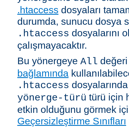
.htaccess
dosyaları tamam
durumda, sunucu dosya si
dosyalarını 
.htaccess
çalışmayacaktır.
Bu yönergeye
değeri 
All
bağlamında
kullanılabile
dosyalarında i
.htaccess
türü için
yönerge-türü
etkin olduğunu görmek iç
Geçersizleştirme Sınıfları