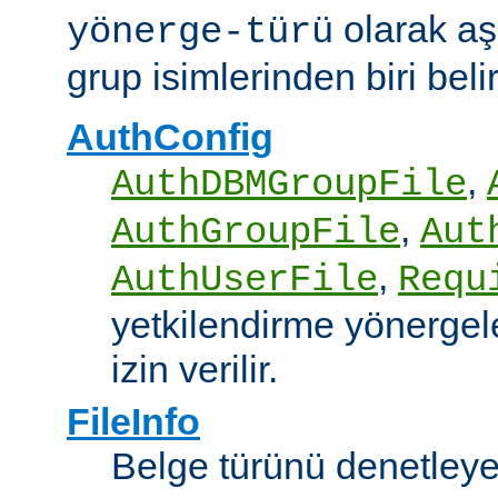
olarak aş
yönerge-türü
grup isimlerinden biri belirt
AuthConfig
,
AuthDBMGroupFile
,
AuthGroupFile
Aut
,
AuthUserFile
Requ
yetkilendirme yönergele
izin verilir.
FileInfo
Belge türünü denetley