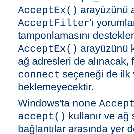
arayüzünü a
AcceptEx()
'i yorumla
AcceptFilter
tamponlamasını destekl
arayüzünü k
AcceptEx()
ağ adresleri de alınacak, 
seçeneği de ilk 
connect
beklemeyecektir.
Windows'ta
none
Accep
kullanır ve ağ 
accept()
bağlantılar arasında yer 