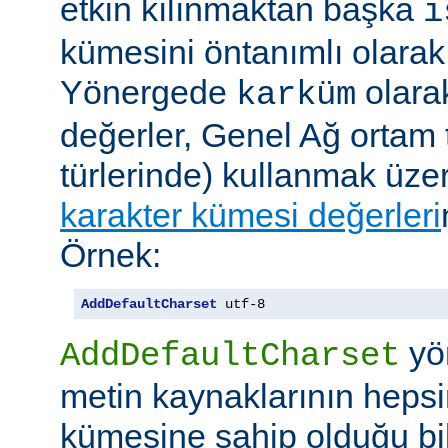
etkin kılınmaktan başka
i
kümesini öntanımlı olarak 
Yönergede
olarak
karküm
değerler, Genel Ağ ortam 
türlerinde) kullanmak üze
karakter kümesi değerleri
Örnek:
AddDefaultCharset
 utf-8
yö
AddDefaultCharset
metin kaynaklarının hepsi
kümesine sahip olduğu bil