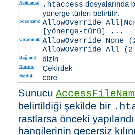
dosyalarında b
Açıklama:
.htaccess
yönerge türleri belirtilir.
AllowOverride All|No
Sözdizimi:
[
yönerge-türü
] ...
AllowOverride None (
Öntanımlı:
AllowOverride All (2
dizin
Bağlam:
Çekirdek
Durum:
core
Modül:
Sunucu
AccessFileNam
belirtildiği şekilde bir
.ht
rastlarsa önceki yapıland
hangilerinin geçersiz kıl