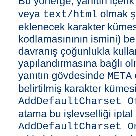
Bu yönerge, yanıtın içerik
veya
olmak şa
text/html
eklenecek karakter kümesi
kodlamasınının ismini) beli
davranış çoğunlukla kulla
yapılandırmasına bağlı olm
yanıtın gövdesinde
META
belirtilmiş karakter kümesi
AddDefaultCharset O
atama bu işlevselliği iptal
AddDefaultCharset O