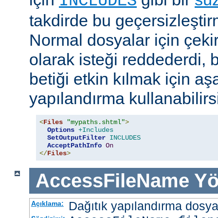
INCLUDES
takdirde bu geçersizleştir
Normal dosyalar için çek
olarak isteği reddederdi, 
betiği etkin kılmak için aş
yapılandırma kullanabilirs
<
Files
"mypaths.shtml"
>
Options
+Includes
SetOutputFilter
INCLUDES
AcceptPathInfo
On
</
Files
>
AccessFileName
Yö
Dağıtık yapılandırma dosyası
Açıklama: