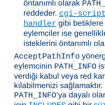
öntanımlı olarak
PATH
reddeder.
cgi-scrip
gibi betikler
handler
eylemciler ise genellik
isteklerini öntanımlı ol
yönerge
AcceptPathInfo
eylemcinin
is
PATH_INFO
verdiği kabul veya red kar
kılabilmenizi sağlamaktır.
’ya dayalı ola
PATH_INFO
için
gibi bir
sü