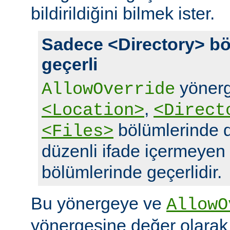
bildirildiğini bilmek ister.
Sadece <Directory> bö
geçerli
yönerg
AllowOverride
,
<Location>
<Direct
bölümlerinde d
<Files>
düzenli ifade içermeyen
bölümlerinde geçerlidir.
Bu yönergeye ve
AllowO
yönergesine değer olara