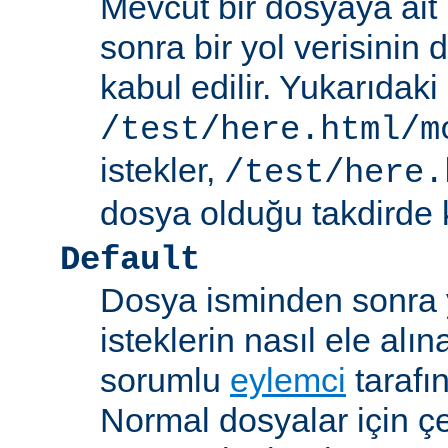
Mevcut bir dosyaya ait
sonra bir yol verisinin de
kabul edilir. Yukarıdaki
/test/here.html/m
istekler,
/test/here.
dosya olduğu takdirde k
Default
Dosya isminden sonra yo
isteklerin nasıl ele alı
sorumlu
eylemci
tarafı
Normal dosyalar için ç