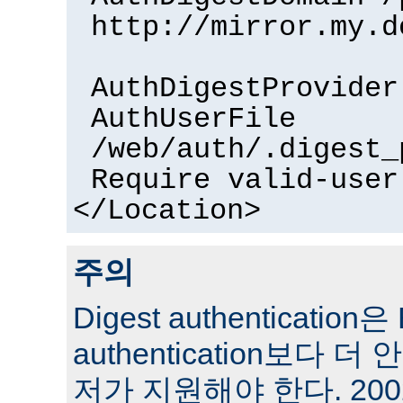
http://mirror.my.d
AuthDigestProvider
AuthUserFile
/web/auth/.digest_
Require valid-user
</Location>
주의
Digest authentication은 
authentication보다 
저가 지원해야 한다. 200