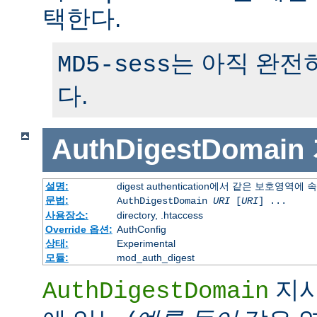
택한다.
는 아직 완전
MD5-sess
다.
AuthDigestDomain
설명:
digest authentication에서 같은 보호영역에
문법:
AuthDigestDomain
URI
[
URI
] ...
사용장소:
directory, .htaccess
Override 옵션:
AuthConfig
상태:
Experimental
모듈:
mod_auth_digest
지시
AuthDigestDomain