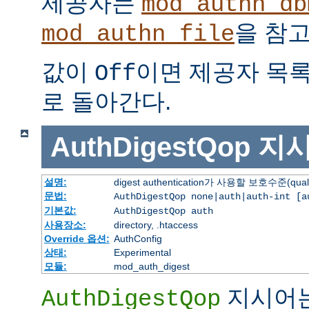
제공자는
mod_authn_db
을 참고
mod_authn_file
값이
이면 제공자 목
Off
로 돌아간다.
AuthDigestQop
지
설명:
digest authentication가 사용할 보호수준(quali
문법:
AuthDigestQop none|auth|auth-int [a
기본값:
AuthDigestQop auth
사용장소:
directory, .htaccess
Override 옵션:
AuthConfig
상태:
Experimental
모듈:
mod_auth_digest
지시어
AuthDigestQop