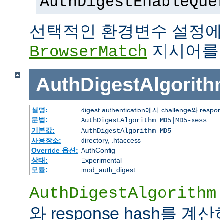
AuthDigestEnableQue
선택적인 환경변수 설정에
지시어를
BrowserMatch
AuthDigestAlgorit
설명:
digest authentication에서 challenge
문법:
AuthDigestAlgorithm MD5|MD5-sess
기본값:
AuthDigestAlgorithm MD5
사용장소:
directory, .htaccess
Override 옵션:
AuthConfig
상태:
Experimental
모듈:
mod_auth_digest
AuthDigestAlgorithm
와 response hash를