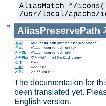
AliasMatch ^/icons(
/usr/local/apache/i
AliasPreservePath
설명:
Map the full path after the alias in a location.
문법:
AliasPreservePath OFF|ON
기본값:
AliasPreservePath OFF
사용장소:
주서버설정, 가상호스트, directory
상태:
Base
모듈:
mod_alias
지원:
2.4.58 and later
The documentation for thi
been translated yet. Plea
English version.