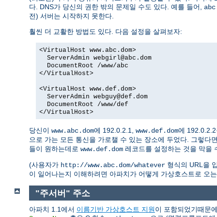
다. DNS가 당신의 권한 밖의 문제일 수도 있다. 예를 들어,
abc
전) 서버는 시작하지 못한다.
훨씬 더 교활한 방법도 있다. 다음 설정을 살펴보자:
<VirtualHost www.abc.dom>
ServerAdmin webgirl@abc.dom
DocumentRoot /www/abc
</VirtualHost>
<VirtualHost www.def.dom>
ServerAdmin webguy@def.dom
DocumentRoot /www/def
</VirtualHost>
당신이
에 192.0.2.1,
에 192.0.
www.abc.dom
www.def.dom
으로 가는 모든 통신을 가로챌 수 있는 장소에 두었다. 그렇다
들이 원하는데로
레코드를 설정하는 것을 막을 수
www.def.dom
(사용자가
형식의 URL을 입
http://www.abc.dom/whatever
이 일어나는지 이해하려면 아파치가 어떻게 가상호스트로 오는
"주서버" 주소
아파치 1.1에서
이름기반 가상호스트 지원
이 포함되었기때문에 