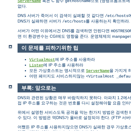
혹은 C 함수
으로 (명령프롬프트에 "
ServerName
gethostname
없다.
DNS 서버가 죽어서 이 검색이 실패할 것 같다면
/etc/hosts
DNS가 실패하면 서버가
를 사용하는지 확인하라
/etc/hosts
서버가 어떤 이유에서건 DNS를 검색하면 안된다면
HOSTRESO
면 이 환경변수는 CGI에도 영향을 준다. 운영체제의 manpage
이 문제를 피하기위한 팁
에 IP 주소를 사용하라
VirtualHost
에 IP 주소를 사용하라
Listen
모든 가상호스트는 명시적으로
을 가지게 
ServerName
어떤 페이지도 서비스하지않는
<VirtualHost _defau
부록: 앞으로는
DNS와 관련된 상황은 매우 바람직하지 못하다. 아파치 1.2
접 IP 주소를 요구하는 것은 번호를 다시 설정해야할 요즘 인
위에서 설명한 서비스도둑 공격을 막는 한가지 방법은 검색한 I
수 있다. 이 방법은 역DNS가 올바로 설정되야 한다. (FTP 서버
어쨌든 IP 주소를 사용하지않으면 DNS가 실패한 경우 가상호