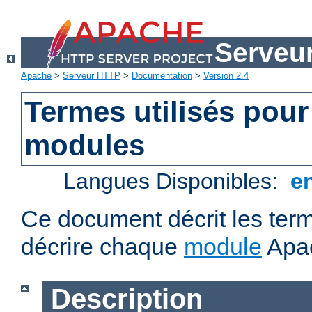
Serveu
Apache
>
Serveur HTTP
>
Documentation
>
Version 2.4
Termes utilisés pour
modules
Langues Disponibles:
e
Ce document décrit les term
décrire chaque
module
Apa
Description